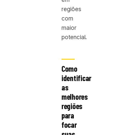
regiões
com
maior
potencial.
Como
identificar
as
melhores
regiões
para
focar
suas