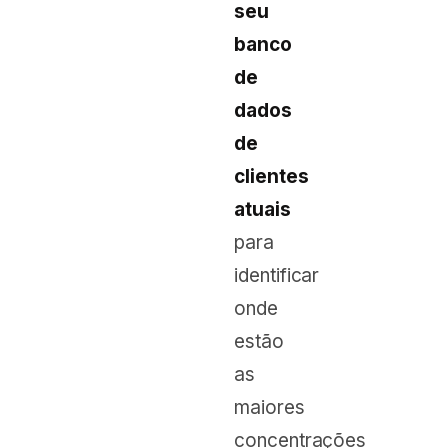
seu
banco
de
dados
de
clientes
atuais
para
identificar
onde
estão
as
maiores
concentrações