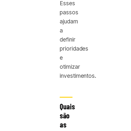
Esses
passos
ajudam
a
definir
prioridades
e
otimizar
investimentos.
Quais
são
as