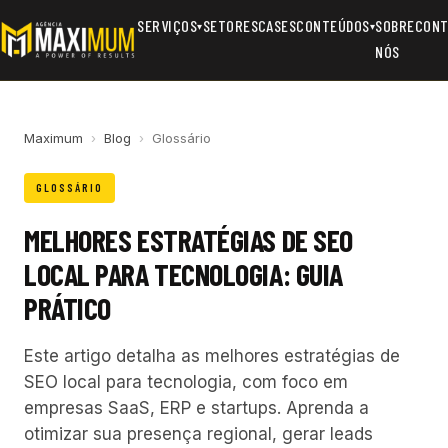
SERVIÇOS
SETORES
CASES
CONTEÚDOS
SOBRE
CONT
▾
▾
NÓS
Maximum
›
Blog
›
Glossário
GLOSSÁRIO
MELHORES ESTRATÉGIAS DE SEO
LOCAL PARA TECNOLOGIA: GUIA
PRÁTICO
Este artigo detalha as melhores estratégias de
SEO local para tecnologia, com foco em
empresas SaaS, ERP e startups. Aprenda a
otimizar sua presença regional, gerar leads