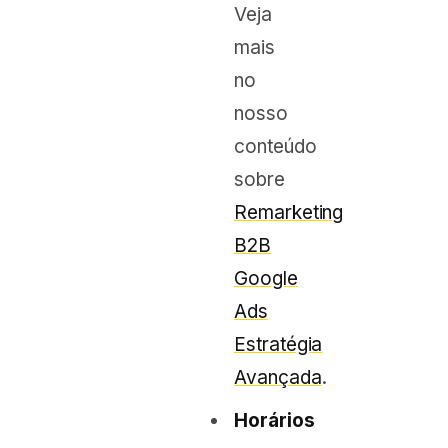
Veja
mais
no
nosso
conteúdo
sobre
Remarketing
B2B
Google
Ads
Estratégia
Avançada
.
Horários