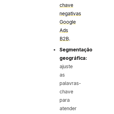
chave
negativas
Google
Ads
B2B
.
Segmentação
geográfica:
ajuste
as
palavras-
chave
para
atender