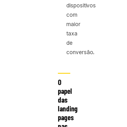
dispositivos
com
maior
taxa
de
conversão.
O
papel
das
landing
pages
nas