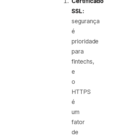
Certificado
SSL:
segurança
é
prioridade
para
fintechs,
e
o
HTTPS
é
um
fator
de