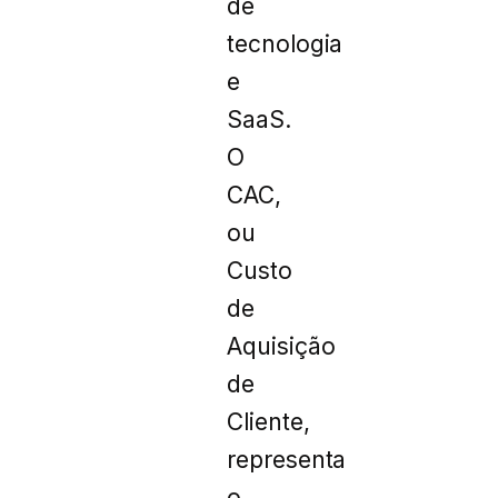
de
tecnologia
e
SaaS.
O
CAC,
ou
Custo
de
Aquisição
de
Cliente,
representa
o