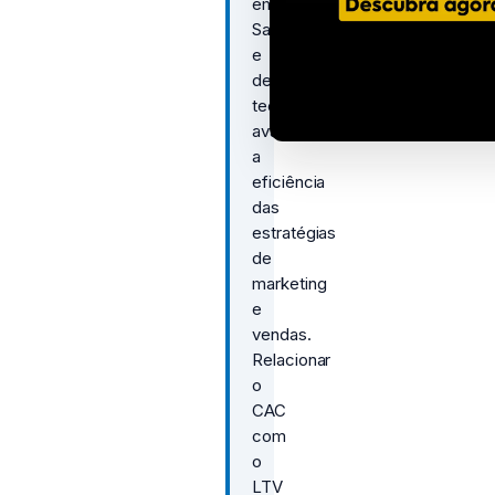
empresas
SaaS
e
de
tecnologia
avaliarem
a
eficiência
das
estratégias
de
marketing
e
vendas.
Relacionar
o
CAC
com
o
LTV