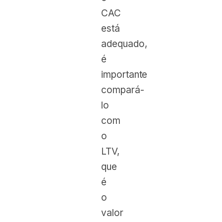
CAC
está
adequado,
é
importante
compará-
lo
com
o
LTV,
que
é
o
valor