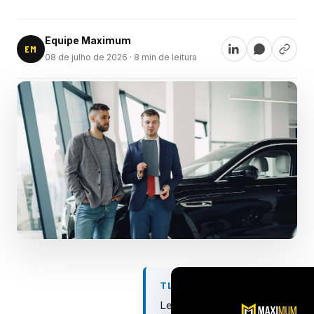
Equipe Maximum
EM
08 de julho de 2026
· 8 min de leitura
TL;DR
Lead