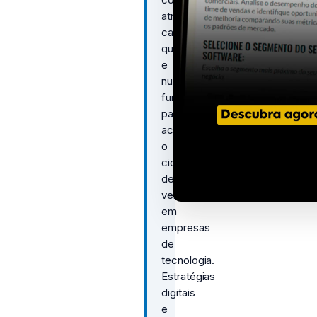
atração,
captura,
qualificação
e
nutrição,
fundamentais
para
acelerar
o
ciclo
de
vendas
em
empresas
de
tecnologia.
Estratégias
digitais
e