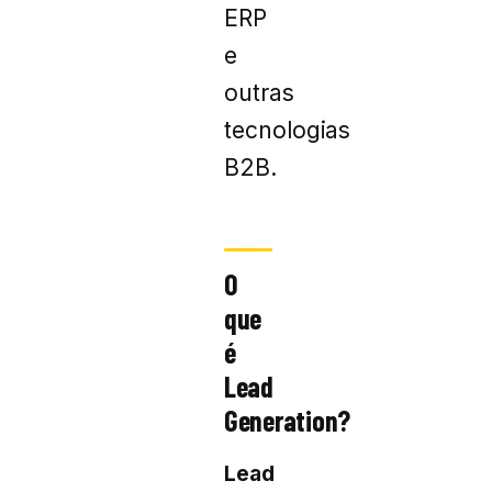
ERP
e
outras
tecnologias
B2B.
O
que
é
Lead
Generation?
Lead