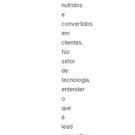
nutridos
e
convertidos
em
clientes.
No
setor
de
tecnologia,
entender
o
que
é
lead