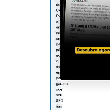
de
URL.
Evite
redirecionamentos
em
cadeia,
direcione
para
páginas
equivalentes
e
monitore
erros
para
garantir
que
seu
SEO
não