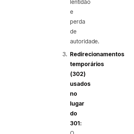
lentidão
e
perda
de
autoridade.
Redirecionamentos
temporários
(302)
usados
no
lugar
do
301:
O