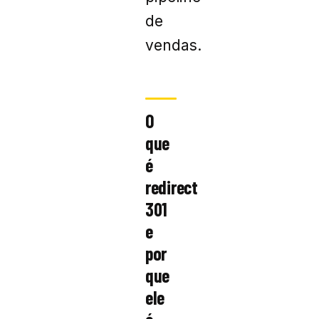
de
vendas.
O
que
é
redirect
301
e
por
que
ele