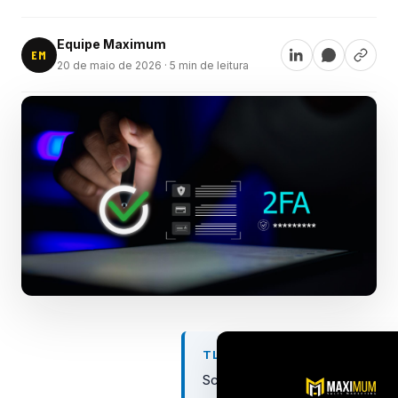
Equipe Maximum
EM
20 de maio de 2026
· 5 min de leitura
TL;DR
Schema