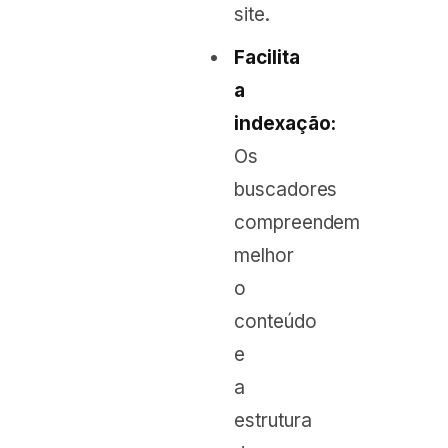
site.
Facilita
a
indexação:
Os
buscadores
compreendem
melhor
o
conteúdo
e
a
estrutura