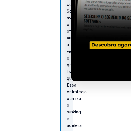
como
SoftwareApplication,
avaliações
e
ofertas
aumenta
a
visibilidade
e
gera
leads
qualificados.
Essa
estratégia
otimiza
o
ranking
e
acelera