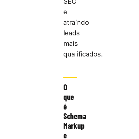
SEO
e
atraindo
leads
mais
qualificados.
O
que
é
Schema
Markup
e