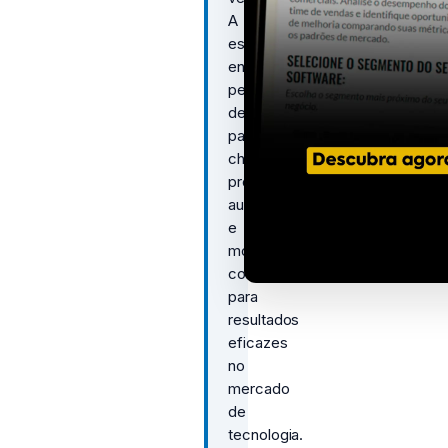
A
estratégia
envolve
pesquisa
de
palavras-
chave,
produção
automatizada
e
monitoramento
contínuo
para
resultados
eficazes
no
mercado
de
tecnologia.