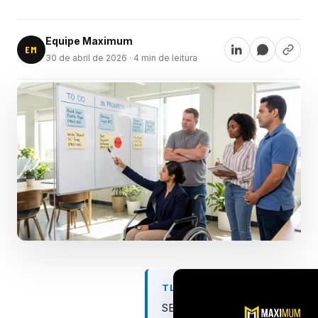
Equipe Maximum
EM
30 de abril de 2026
· 4 min de leitura
TL;DR
SEO