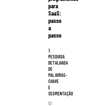
para
SaaS:
passo
a
passo
1.
PESQUISA
DETALHADA
DE
PALAVRAS-
CHAVE
E
SEGMENTAÇÃO
O