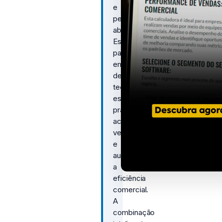
e
personalizar
abordagens.
Essenciais
para
empresas
de
tecnologia,
essas
práticas
aceleram
vendas
e
aumentam
a
eficiência
comercial.
A
combinação