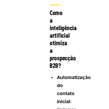
Como
a
inteligência
artificial
otimiza
a
prospecção
B2B?
Automatização
do
contato
inicial: