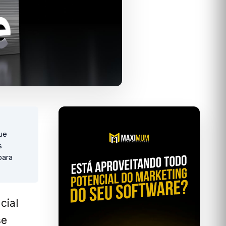
ue
s
para
cial
se