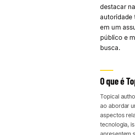
destacar na
autoridade 
em um assu
público e 
busca.
O que é To
Topical autho
ao abordar u
aspectos rel
tecnologia, i
apresentem s