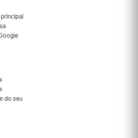
principal
ssa
 Google
a
e
de do seu