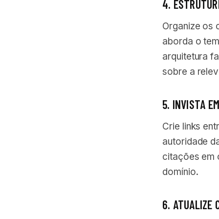
4. ESTRUTUR
Organize os 
aborda o tem
arquitetura f
sobre a rele
5. INVISTA 
Crie links en
autoridade da
citações em o
domínio.
6. ATUALIZE