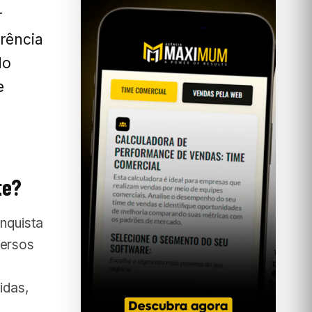
r
erência
do
e
te?
onquista
versos
idas,