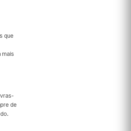
is que
a mais
avras-
mpre de
ado.