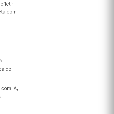
fletir
leta com
a
pa do
 com IA,
s