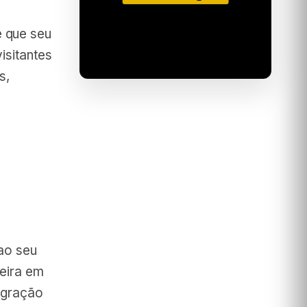
 que seu
isitantes
s,
 ao seu
ceira em
egração