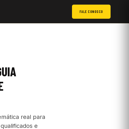
FALE CONOSCO
GUIA
E
emática real para
qualificados e