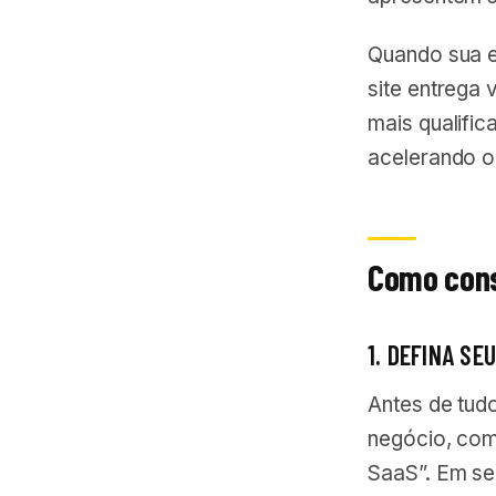
Quando sua e
site entrega 
mais qualific
acelerando o
Como const
1. DEFINA S
Antes de tud
negócio, com
SaaS”. Em se