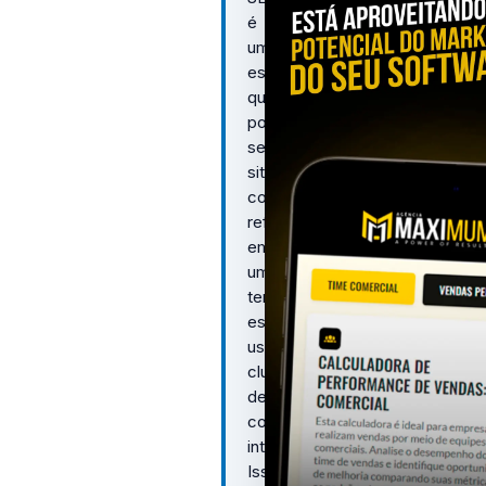
é
uma
estratégia
que
posiciona
seu
site
como
referência
em
um
tema
específico
usando
clusters
de
conteúdo
interligados.
Isso