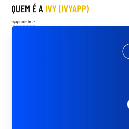
QUEM É A
IVY (IVYAPP)
ivyapp.com.br ↗