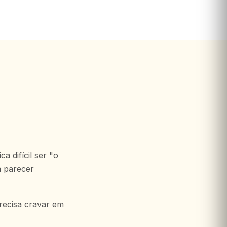
 difícil ser "o
m parecer
recisa cravar em