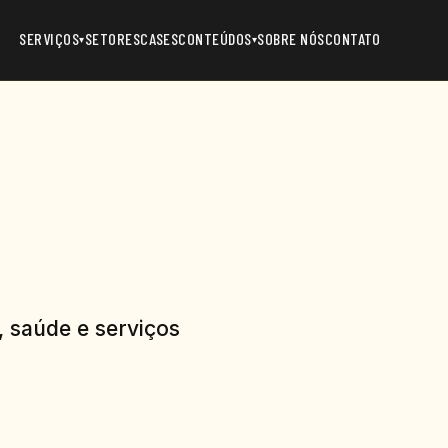
SERVIÇOS
SETORES
CASES
CONTEÚDOS
SOBRE NÓS
CONTATO
▾
▾
, saúde e serviços