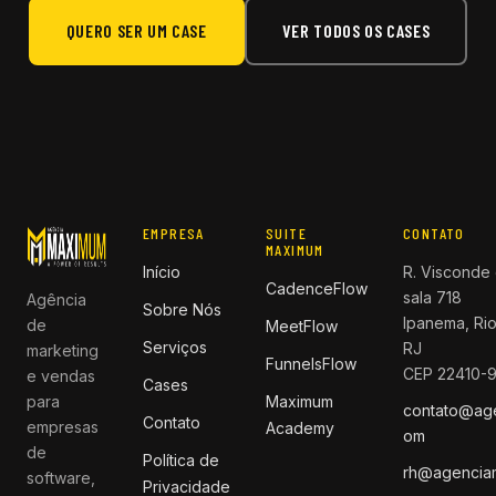
QUERO SER UM CASE
VER TODOS OS CASES
EMPRESA
SUITE
CONTATO
MAXIMUM
Início
R. Visconde 
CadenceFlow
sala 718
Agência
Sobre Nós
Ipanema, Rio
de
MeetFlow
Serviços
RJ
marketing
FunnelsFlow
CEP 22410-
e vendas
Cases
para
Maximum
contato@ag
Contato
empresas
Academy
om
de
Política de
rh@agencia
software,
Privacidade