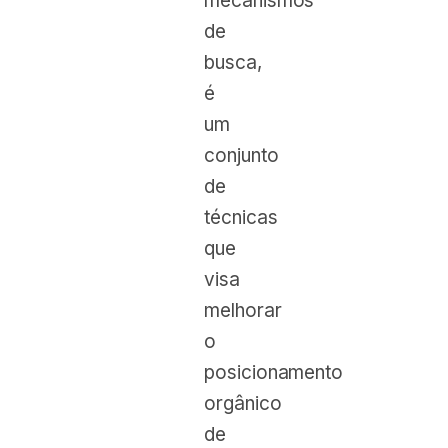
mecanismos
de
busca,
é
um
conjunto
de
técnicas
que
visa
melhorar
o
posicionamento
orgânico
de