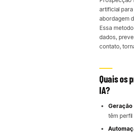
Prospecção B
artificial par
abordagem de
Essa metodolo
dados, preve
contato, tor
Quais os 
IA?
Geração 
têm perfil
Automaçã