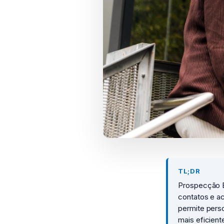
TL;DR
Prospecção B2B
contatos e a
permite perso
mais eficient