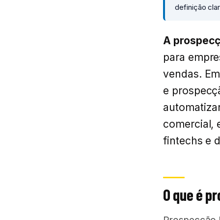
definição cla
A prospecç
para empre
vendas. Em 
e prospecçã
automatizar
comercial,
fintechs e 
O que é p