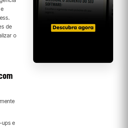
igência
 e
ess.
es de
lizar o
 com
almente
-ups e