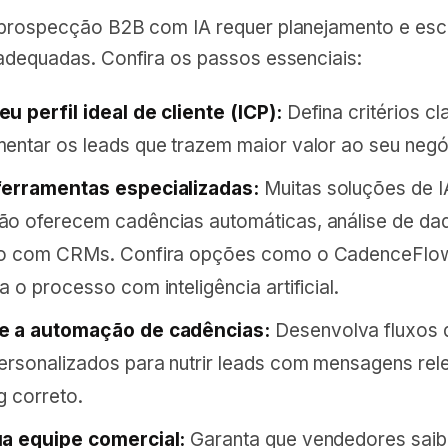
prospecção B2B com IA requer planejamento e esc
adequadas. Confira os passos essenciais:
u perfil ideal de cliente (ICP):
Defina critérios cl
entar os leads que trazem maior valor ao seu negó
ferramentas especializadas:
Muitas soluções de I
o oferecem cadências automáticas, análise de da
ão com CRMs. Confira opções como o CadenceFlow
 o processo com inteligência artificial.
e a automação de cadências:
Desenvolva fluxos 
ersonalizados para nutrir leads com mensagens rel
g correto.
ua equipe comercial:
Garanta que vendedores sai