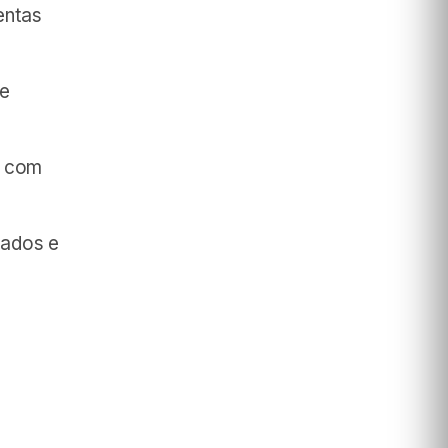
entas
 e
s com
cados e