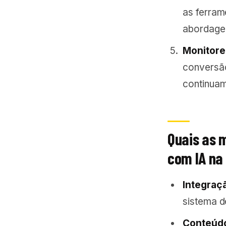
as ferram
abordage
Monitore
conversão
continua
Quais as 
com IA na
Integraç
sistema d
Conteúdo