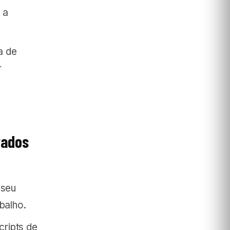
 a
a de
r
tados
 seu
balho.
cripts de