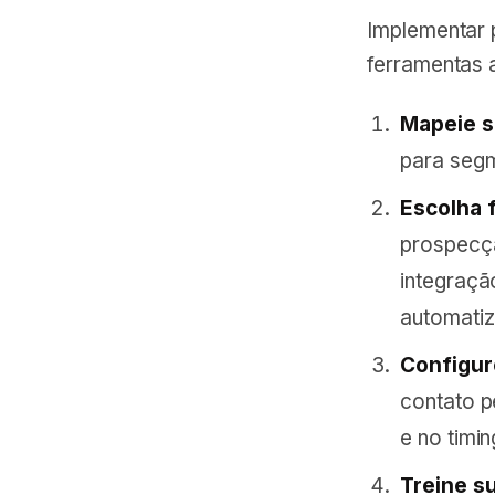
Implementar 
ferramentas 
Mapeie se
para segm
Escolha 
prospecçã
integraç
automatiza
Configur
contato p
e no timin
Treine s