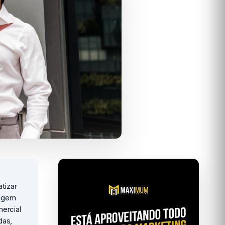
atizar
dagem
mercial
das,