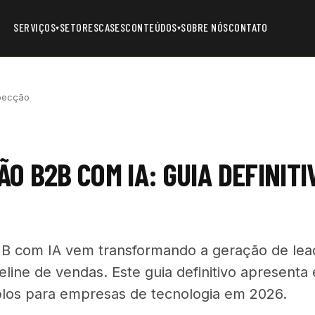
SERVIÇOS
SETORES
CASES
CONTEÚDOS
SOBRE NÓS
CONTATO
▾
▾
pecção
O B2B COM IA: GUIA DEFINITI
B com IA vem transformando a geração de lead
line de vendas. Este guia definitivo apresenta 
plos para empresas de tecnologia em 2026.