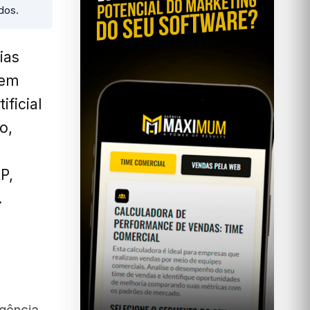
ados.
ias
 em
ficial
o,
P,
.