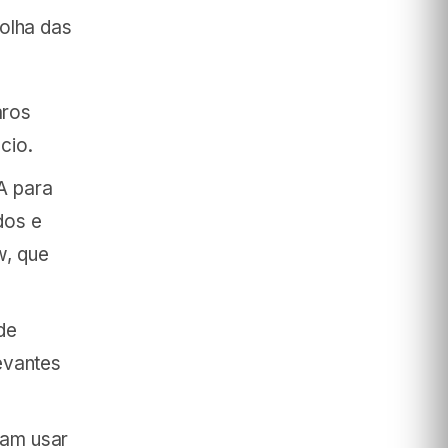
olha das
aros
cio.
A para
dos e
, que
de
evantes
bam usar