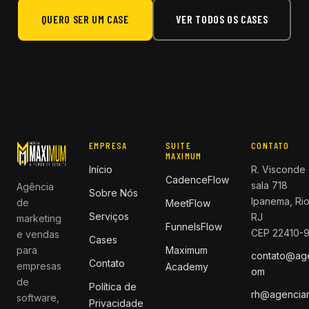
QUERO SER UM CASE
VER TODOS OS CASES
EMPRESA
SUITE
CONTATO
MAXIMUM
Início
R. Visconde 
CadenceFlow
sala 718
Agência
Sobre Nós
Ipanema, Rio
de
MeetFlow
Serviços
RJ
marketing
FunnelsFlow
CEP 22410-
e vendas
Cases
para
Maximum
contato@ag
Contato
empresas
Academy
om
de
Política de
rh@agencia
software,
Privacidade