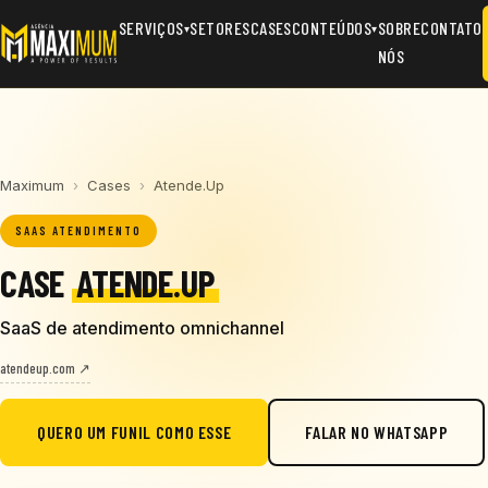
SERVIÇOS
SETORES
CASES
CONTEÚDOS
SOBRE
CONTATO
▾
▾
NÓS
Maximum
›
Cases
›
Atende.Up
SAAS ATENDIMENTO
CASE
ATENDE.UP
SaaS de atendimento omnichannel
atendeup.com ↗
QUERO UM FUNIL COMO ESSE
FALAR NO WHATSAPP