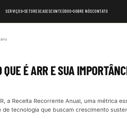
SERVIÇOS
SETORES
CASES
CONTEÚDOS
SOBRE NÓS
CONTATO
▾
▾
ário
 QUE É ARR E SUA IMPORTÂNC
R, a Receita Recorrente Anual, uma métrica ess
 de tecnologia que buscam crescimento susten