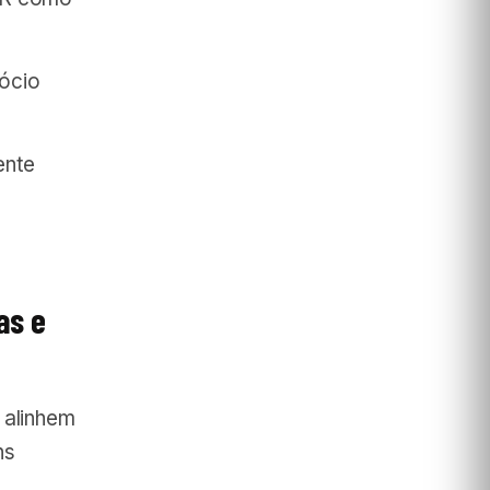
ócio
ente
as e
 alinhem
ns