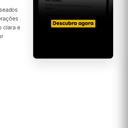
aseados
erações
 clara e
or