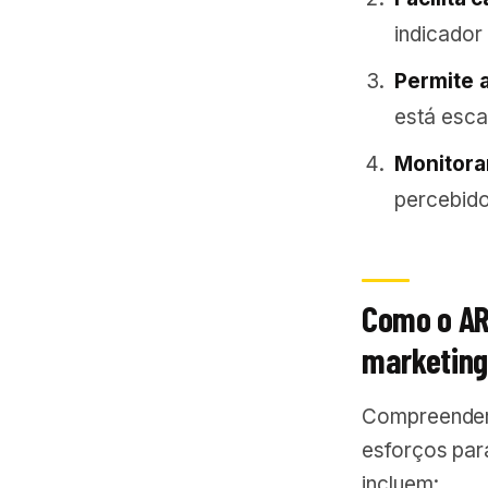
indicador 
Permite 
está esca
Monitora
percebido
Como o AR
marketin
Compreender 
esforços par
incluem: