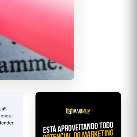
SaaS
encial
ntender