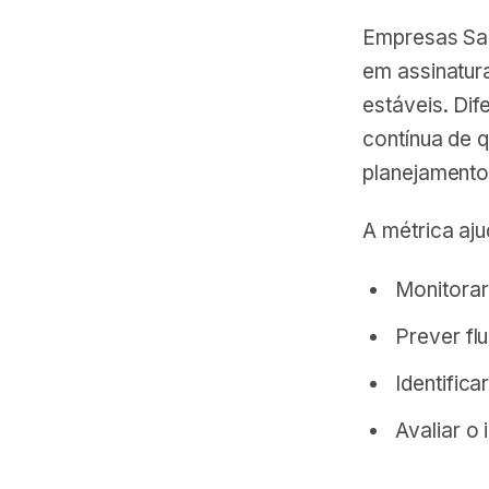
Empresas Sa
em assinatur
estáveis. Di
contínua de q
planejamento 
A métrica aj
Monitorar
Prever fl
Identific
Avaliar o