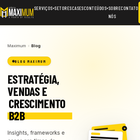
SERVIÇOS
SETORES
CASES
CONTEÚDOS
SOBRE
CONTATO
▾
▾
NÓS
Maximum
›
Blog
BLOG MAXIMUM
ESTRATÉGIA,
VENDAS E
CRESCIMENTO
B2B
Insights, frameworks e