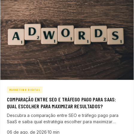
MARKETING DIGITAL
COMPARAÇÃO ENTRE SEO E TRÁFEGO PAGO PARA SAAS:
QUAL ESCOLHER PARA MAXIMIZAR RESULTADOS?
Descubra a comparação entre SEO e tráfego pago para
SaaS e saiba qual estratégia escolher para maximizar
geração de leads, acelerar vendas e otimizar o ROI.
06 de ago. de 2026
·
10 min