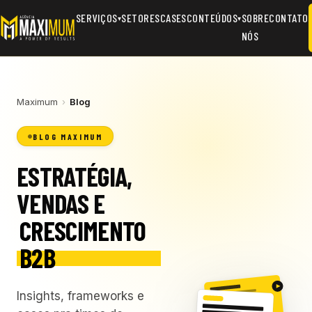
SERVIÇOS
SETORES
CASES
CONTEÚDOS
SOBRE
CONTATO
▾
▾
NÓS
Maximum
›
Blog
BLOG MAXIMUM
ESTRATÉGIA,
VENDAS E
CRESCIMENTO
B2B
Insights, frameworks e