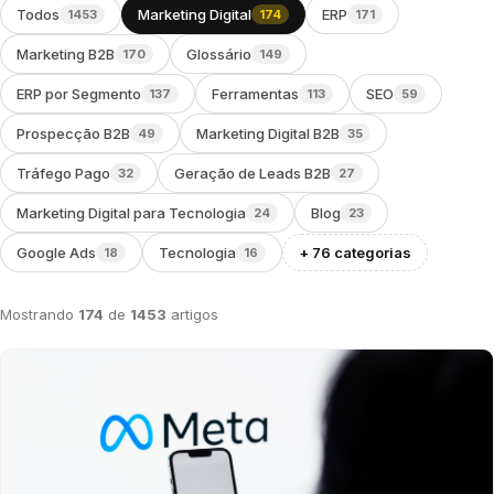
Todos
Marketing Digital
ERP
1453
174
171
Marketing B2B
Glossário
170
149
ERP por Segmento
Ferramentas
SEO
137
113
59
Prospecção B2B
Marketing Digital B2B
49
35
Tráfego Pago
Geração de Leads B2B
32
27
Marketing Digital para Tecnologia
Blog
24
23
Google Ads
Tecnologia
+ 76 categorias
18
16
Mostrando
174
de
1453
artigos