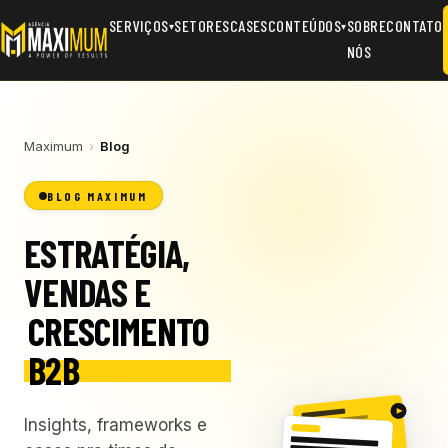
SERVIÇOS
SETORES
CASES
CONTEÚDOS
SOBRE
CONTATO
▾
▾
NÓS
Maximum
›
Blog
BLOG MAXIMUM
ESTRATÉGIA,
VENDAS E
CRESCIMENTO
B2B
Insights, frameworks e