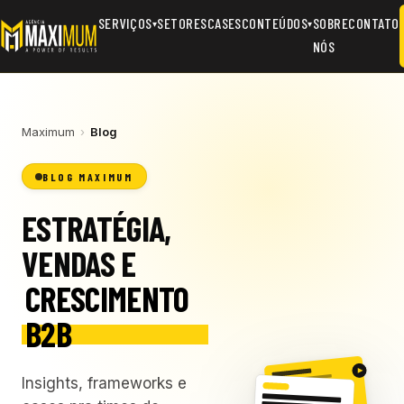
SERVIÇOS
SETORES
CASES
CONTEÚDOS
SOBRE
CONTATO
▾
▾
NÓS
Maximum
›
Blog
BLOG MAXIMUM
ESTRATÉGIA,
VENDAS E
CRESCIMENTO
B2B
Insights, frameworks e